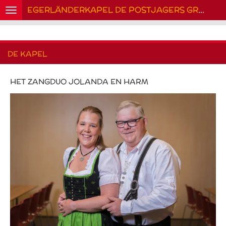
EGERLÄNDERKAPEL DE POSTJAGERS GRONINGEN
Ga
direct
naar
de
DE KAPEL
hoofdinhoud
HET ZANGDUO JOLANDA EN HARM