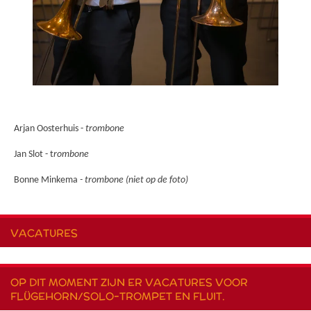
Arjan Oosterhuis -
trombone
Jan Slot - t
rombone
Bonne Minkema
- trombone (niet op de foto)
VACATURES
OP DIT MOMENT ZIJN ER VACATURES VOOR
FLÜGEHORN/SOLO-TROMPET EN FLUIT.