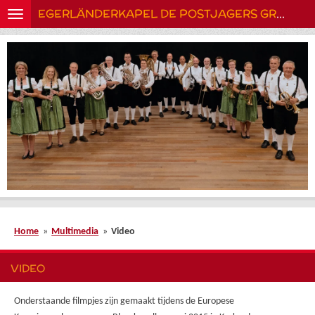
EGERLÄNDERKAPEL DE POSTJAGERS GRONINGEN
Ga
direct
naar
de
hoofdinhoud
Home
»
Multimedia
»
Video
VIDEO
Onderstaande filmpjes zijn gemaakt tijdens de Europese